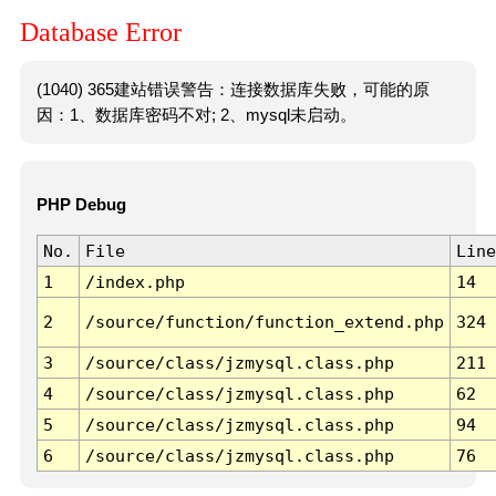
Database Error
(1040) 365建站错误警告：连接数据库失败，可能的原
因：1、数据库密码不对; 2、mysql未启动。
PHP Debug
No.
File
Line
1
/index.php
14
2
/source/function/function_extend.php
324
3
/source/class/jzmysql.class.php
211
4
/source/class/jzmysql.class.php
62
5
/source/class/jzmysql.class.php
94
6
/source/class/jzmysql.class.php
76