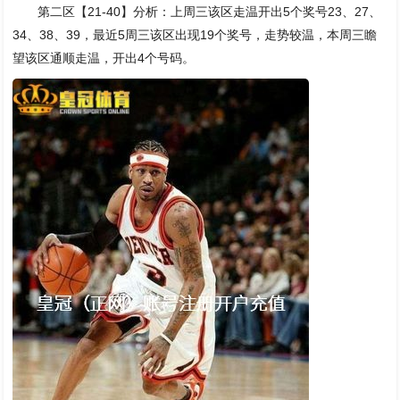
第二区【21-40】分析：上周三该区走温开出5个奖号23、27、
34、38、39，最近5周三该区出现19个奖号，走势较温，本周三瞻
望该区通顺走温，开出4个号码。