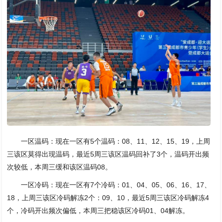
一区温码：现在一区有5个温码：08、11、12、15、19，上周
三该区莫得出现温码，最近5周三该区温码回补了3个，温码开出频
次较低，本周三缓和该区温码08。
一区冷码：现在一区有7个冷码：01、04、05、06、16、17、
18，上周三该区冷码解冻2个：09、10，最近5周三该区冷码解冻4
个，冷码开出频次偏低，本周三把稳该区冷码01、04解冻。