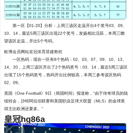
第一区【01-20】分析：上周三该区走温开出4个奖号03、09、
10、14，最近5周三该区出现22个奖号，发扬相比活跃，本周三瞻
望该区走温，开出5个号码。
欧博会员网站
皇冠体育搭建教程
一区热码：现在一区有8个热码：02、03、07、09、10、13、
14、20，上周三该区开出了2个热码奖号：03、14，最近5周三该区
出现了15个热码奖号，热码开出比例较高，本周三参考该区热码
02、09。
英国《One Football》9日（韩国时间）报道称，“由于传奇球员的陆
续转会，沙特阿拉伯联赛和美国职业足球大联盟（MLS）的金球奖
得主比欧洲还要多。”
皇冠hg86a