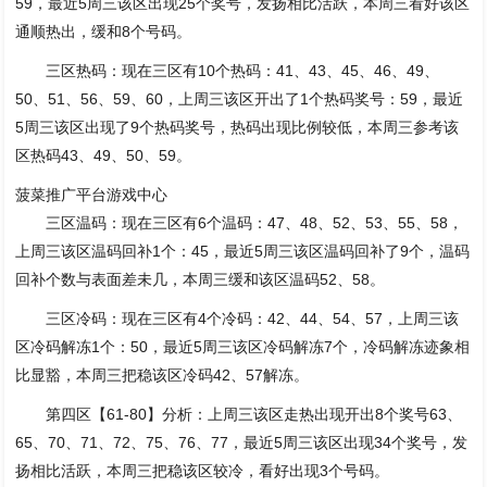
59，最近5周三该区出现25个奖号，发扬相比活跃，本周三看好该区
通顺热出，缓和8个号码。
三区热码：现在三区有10个热码：41、43、45、46、49、
50、51、56、59、60，上周三该区开出了1个热码奖号：59，最近
5周三该区出现了9个热码奖号，热码出现比例较低，本周三参考该
区热码43、49、50、59。
菠菜推广平台游戏中心
三区温码：现在三区有6个温码：47、48、52、53、55、58，
上周三该区温码回补1个：45，最近5周三该区温码回补了9个，温码
回补个数与表面差未几，本周三缓和该区温码52、58。
三区冷码：现在三区有4个冷码：42、44、54、57，上周三该
区冷码解冻1个：50，最近5周三该区冷码解冻7个，冷码解冻迹象相
比显豁，本周三把稳该区冷码42、57解冻。
第四区【61-80】分析：上周三该区走热出现开出8个奖号63、
65、70、71、72、75、76、77，最近5周三该区出现34个奖号，发
扬相比活跃，本周三把稳该区较冷，看好出现3个号码。