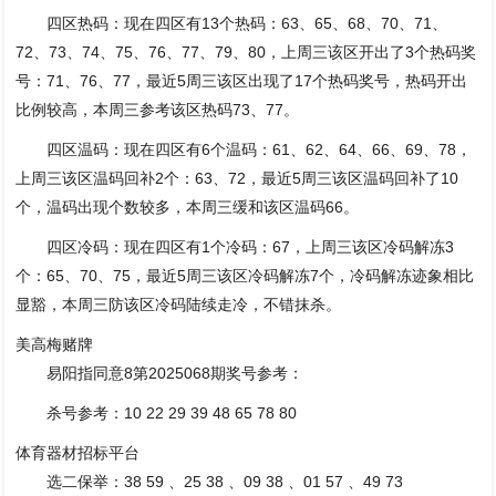
四区热码：现在四区有13个热码：63、65、68、70、71、
72、73、74、75、76、77、79、80，上周三该区开出了3个热码奖
号：71、76、77，最近5周三该区出现了17个热码奖号，热码开出
比例较高，本周三参考该区热码73、77。
四区温码：现在四区有6个温码：61、62、64、66、69、78，
上周三该区温码回补2个：63、72，最近5周三该区温码回补了10
个，温码出现个数较多，本周三缓和该区温码66。
四区冷码：现在四区有1个冷码：67，上周三该区冷码解冻3
个：65、70、75，最近5周三该区冷码解冻7个，冷码解冻迹象相比
显豁，本周三防该区冷码陆续走冷，不错抹杀。
美高梅赌牌
易阳指同意8第2025068期奖号参考：
杀号参考：10 22 29 39 48 65 78 80
体育器材招标平台
选二保举：38 59 、25 38 、09 38 、01 57 、49 73