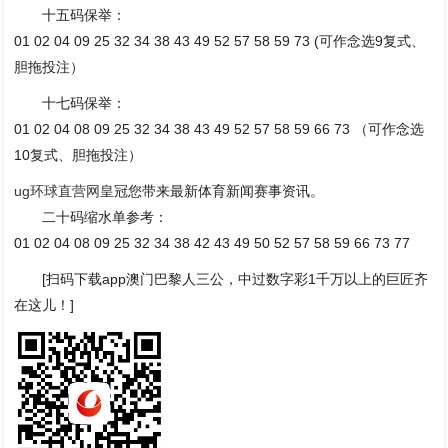
十五码保举：
01 02 04 09 25 32 34 38 43 49 52 57 58 59 73 (可作念选9复式、
胆拖投注）
十七码保举：
01 02 04 08 09 25 32 34 38 43 49 52 57 58 59 66 73 （可作念选
10复式、胆拖投注）
ug环球直营网
皇冠您带来最新体育新闻赛事资讯。
二十码缩水单参考：
01 02 04 08 09 25 32 34 38 42 43 49 50 52 57 58 59 66 73 77
[扫码下载app澳门巴黎人三公，中过数字彩1千万以上的巨匠齐
在这儿！]