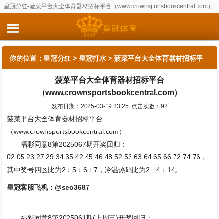
皇冠分红-菠菜平台大全体育器材招标平台（www.crownsportsbookcentral.com）
你的位置：
皇冠分红
>
皇冠打水
> 菠菜平台大全体育器材招标平
菠菜平台大全体育器材招标平台
台（www.crownsportsbookcentral.com）
（www.crownsportsbookcentral.com）
发布日期：2025-03-19 23:25 点击次数：92
菠菜平台大全体育器材招标平台
（www.crownsportsbookcentral.com）
福彩同意8第2025067期开奖回归：
02 05 23 27 29 34 35 42 45 46 48 52 53 63 64 65 66 72 74 76，
其中奖号四区比为2：5：6：7，冷温热码比为2：4：14。
皇冠客服飞机：@seo3687
福彩同意8第2025061期(上周三)开奖回归：