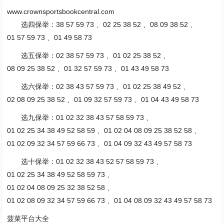
www.crownsportsbookcentral.com
选四保举：38 57 59 73 、02 25 38 52 、08 09 38 52 、
01 57 59 73 、01 49 58 73
选五保举：02 38 57 59 73 、01 02 25 38 52 、
08 09 25 38 52 、01 32 57 59 73 、01 43 49 58 73
选六保举：02 38 43 57 59 73 、01 02 25 38 49 52 、
02 08 09 25 38 52 、01 09 32 57 59 73 、01 04 43 49 58 73
选九保举：01 02 32 38 43 57 58 59 73 、
01 02 25 34 38 49 52 58 59 、01 02 04 08 09 25 38 52 58 、
01 02 09 32 34 57 59 66 73 、01 04 09 32 43 49 57 58 73
选十保举：01 02 32 38 43 52 57 58 59 73 、
01 02 25 34 38 49 52 58 59 73 、
01 02 04 08 09 25 32 38 52 58 、
01 02 08 09 32 34 57 59 66 73 、01 04 08 09 32 43 49 57 58 73
菠菜平台大全