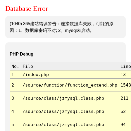
Database Error
(1040) 365建站错误警告：连接数据库失败，可能的原
因：1、数据库密码不对; 2、mysql未启动。
PHP Debug
No.
File
Line
1
/index.php
13
2
/source/function/function_extend.php
1548
3
/source/class/jzmysql.class.php
211
4
/source/class/jzmysql.class.php
62
5
/source/class/jzmysql.class.php
94