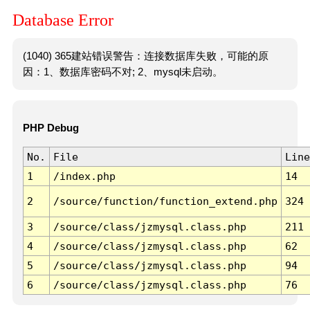
Database Error
(1040) 365建站错误警告：连接数据库失败，可能的原
因：1、数据库密码不对; 2、mysql未启动。
PHP Debug
No.
File
Line
1
/index.php
14
2
/source/function/function_extend.php
324
3
/source/class/jzmysql.class.php
211
4
/source/class/jzmysql.class.php
62
5
/source/class/jzmysql.class.php
94
6
/source/class/jzmysql.class.php
76