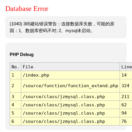
Database Error
(1040) 365建站错误警告：连接数据库失败，可能的原
因：1、数据库密码不对; 2、mysql未启动。
PHP Debug
No.
File
Line
1
/index.php
14
2
/source/function/function_extend.php
324
3
/source/class/jzmysql.class.php
211
4
/source/class/jzmysql.class.php
62
5
/source/class/jzmysql.class.php
94
6
/source/class/jzmysql.class.php
76