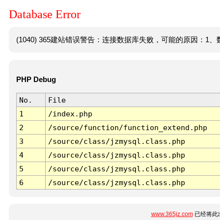
Database Error
(1040) 365建站错误警告：连接数据库失败，可能的原因：1、数
PHP Debug
No.
File
1
/index.php
2
/source/function/function_extend.php
3
/source/class/jzmysql.class.php
4
/source/class/jzmysql.class.php
5
/source/class/jzmysql.class.php
6
/source/class/jzmysql.class.php
www.365jz.com
已经将此