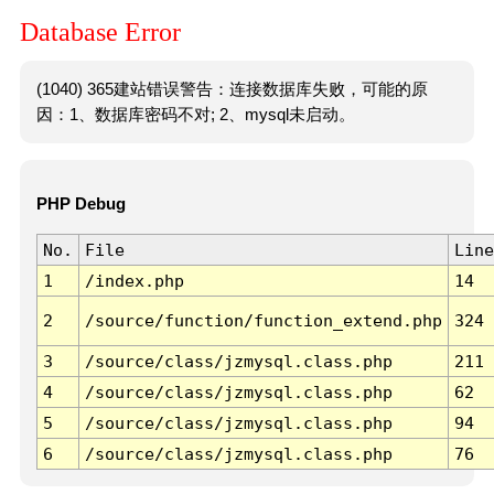
Database Error
(1040) 365建站错误警告：连接数据库失败，可能的原
因：1、数据库密码不对; 2、mysql未启动。
PHP Debug
No.
File
Line
1
/index.php
14
2
/source/function/function_extend.php
324
3
/source/class/jzmysql.class.php
211
4
/source/class/jzmysql.class.php
62
5
/source/class/jzmysql.class.php
94
6
/source/class/jzmysql.class.php
76