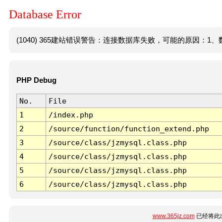
Database Error
(1040) 365建站错误警告：连接数据库失败，可能的原因：1、数
PHP Debug
No.
File
1
/index.php
2
/source/function/function_extend.php
3
/source/class/jzmysql.class.php
4
/source/class/jzmysql.class.php
5
/source/class/jzmysql.class.php
6
/source/class/jzmysql.class.php
www.365jz.com
已经将此