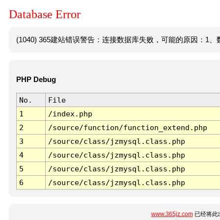
Database Error
(1040) 365建站错误警告：连接数据库失败，可能的原因：1、数
PHP Debug
No.
File
1
/index.php
2
/source/function/function_extend.php
3
/source/class/jzmysql.class.php
4
/source/class/jzmysql.class.php
5
/source/class/jzmysql.class.php
6
/source/class/jzmysql.class.php
www.365jz.com
已经将此